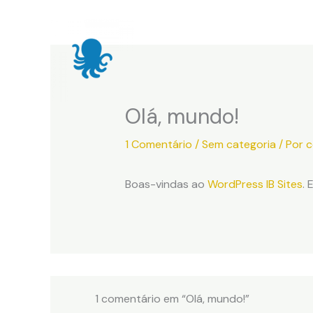
Ir
para
o
conteúdo
Olá, mundo!
1 Comentário
/
Sem categoria
/ Por
c
Boas-vindas ao
WordPress IB Sites
. 
1 comentário em “Olá, mundo!”